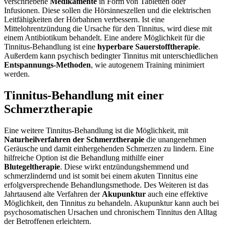
verschriebene
Medikamente
in Form von Tabletten oder
Infusionen. Diese sollen die Hörsinneszellen und die elektrischen
Leitfähigkeiten der Hörbahnen verbessern. Ist eine
Mittelohrentzündung die Ursache für den Tinnitus, wird diese mit
einem Antibiotikum behandelt. Eine andere Möglichkeit für die
Tinnitus-Behandlung ist eine
hyperbare Sauerstofftherapie
.
Außerdem kann psychisch bedingter Tinnitus mit unterschiedlichen
Entspannungs-Methoden
, wie autogenem Training minimiert
werden.
Tinnitus-Behandlung mit einer
Schmerztherapie
Eine weitere Tinnitus-Behandlung ist die Möglichkeit, mit
Naturheilverfahren der Schmerztherapie
die unangenehmen
Geräusche und damit einhergehenden Schmerzen zu lindern. Eine
hilfreiche Option ist die Behandlung mithilfe einer
Blutegeltherapie
. Diese wirkt entzündungshemmend und
schmerzlindernd und ist somit bei einem akuten Tinnitus eine
erfolgversprechende Behandlungsmethode. Des Weiteren ist das
Jahrtausend alte Verfahren der
Akupunktur
auch eine effektive
Möglichkeit, den Tinnitus zu behandeln. Akupunktur kann auch bei
psychosomatischen Ursachen und chronischem Tinnitus den Alltag
der Betroffenen erleichtern.